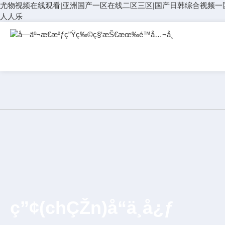
尤物视频在线观看|亚洲国产一区在线二区三区|国产日韩综合视频一区二
人人乐
ç”¢(chÇŽn)å“ä¸­å¿ƒ